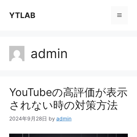
コ
ン
YTLAB
メ
テ
ン
ニ
ツ
へ
admin
ス
ュ
キ
ッ
ー
プ
YouTubeの高評価が表示
されない時の対策方法
2024年9月28日
by
admin