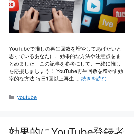
YouTubeで推しの再生回数を増やしてあげたいと
思っているあなたに、効果的な方法や注意点をま
とめました。この記事を参考にして、一緒に推し
を応援しましょう！ YouTube再生回数を増やす効
率的な方法 毎日1回以上再生 …
続きを読む
カ
youtube
テ
ゴ
リ
ー
効果的にYouTube登録者