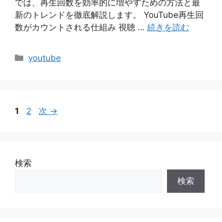
では、再生回数を効率的に増やすための方法と最
新のトレンドを徹底解説します。 YouTube再生回
数がカウントされる仕組み 視聴 …
続きを読む
カ
youtube
テ
ゴ
リ
ー
ペ
ペ
1
2
次
→
ー
ー
ジ
ジ
検索
検索