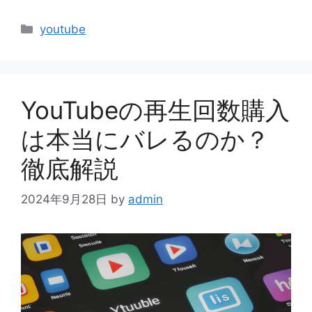
カ
youtube
テ
ゴ
リ
ー
YouTubeの再生回数購入
は本当にバレるのか？
徹底解説
2024年9月28日
by
admin