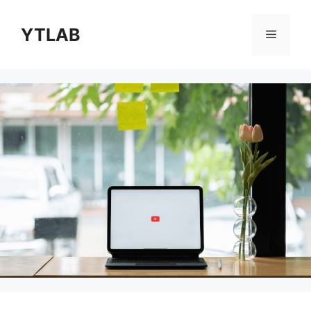
コ
ン
YTLAB
メ
テ
ン
ニ
ツ
へ
ス
ュ
キ
ッ
ー
プ