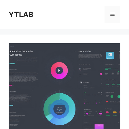
コ
ン
YTLAB
メ
テ
ン
ニ
ツ
へ
ス
ュ
キ
ッ
ー
プ