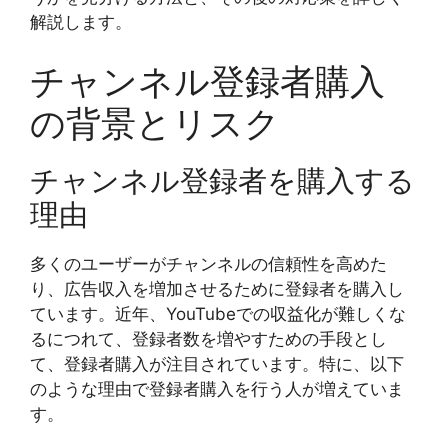
解説します。
チャンネル登録者購入
の背景とリスク
チャンネル登録者を購入する
理由
多くのユーザーがチャンネルの信頼性を高めた
り、広告収入を増加させるために登録者を購入し
ています。近年、YouTubeでの収益化が難しくな
るにつれて、登録者数を増やすための手段とし
て、登録者購入が注目されています。特に、以下
のような理由で登録者購入を行う人が増えていま
す。