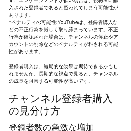
ず、エンゲージメントが低い場合は、視聴者に購
入された登録者であると疑われてしまう可能性が
あります。
*ペナルティの可能性:YouTubeは、登録者購入な
どの不正行為を厳しく取り締まっています。不正
行為が確認された場合は、チャンネルの停止やア
カウントの削除などのペナルティが科される可能
性があります。
登録者購入は、短期的な効果は期待できるかもし
れませんが、長期的な視点で見ると、チャンネル
の成長を阻害する可能性が高いです。
チャンネル登録者購入
の見分け方
登録者数の急激な増加