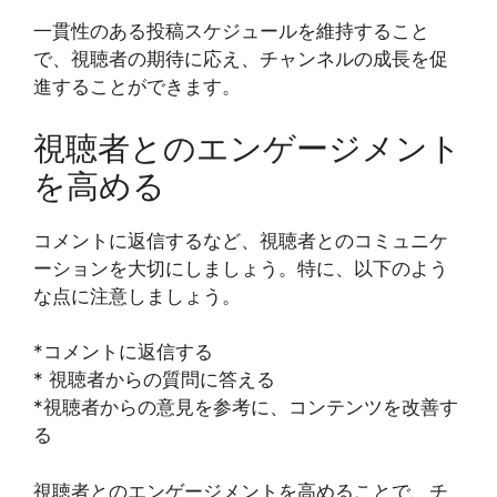
一貫性のある投稿スケジュールを維持すること
で、視聴者の期待に応え、チャンネルの成長を促
進することができます。
視聴者とのエンゲージメント
を高める
コメントに返信するなど、視聴者とのコミュニケ
ーションを大切にしましょう。特に、以下のよう
な点に注意しましょう。
*コメントに返信する
* 視聴者からの質問に答える
*視聴者からの意見を参考に、コンテンツを改善す
る
視聴者とのエンゲージメントを高めることで、チ