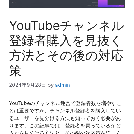
YouTubeチャンネル
登録者購入を見抜く
方法とその後の対応
策
2024年9月28日
by
admin
YouTubeのチャンネル運営で登録者数を増やすこ
とは重要ですが、チャンネル登録者を購入してい
るユーザーを見分ける方法も知っておく必要があ
ります。この記事では、登録者を買っているかど
うかを見分ける方法と、その後の対応策を詳しく