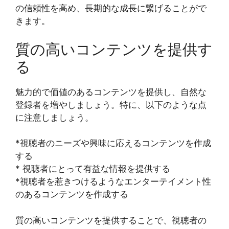
の信頼性を高め、長期的な成長に繋げることがで
きます。
質の高いコンテンツを提供す
る
魅力的で価値のあるコンテンツを提供し、自然な
登録者を増やしましょう。特に、以下のような点
に注意しましょう。
*視聴者のニーズや興味に応えるコンテンツを作成
する
* 視聴者にとって有益な情報を提供する
*視聴者を惹きつけるようなエンターテイメント性
のあるコンテンツを作成する
質の高いコンテンツを提供することで、視聴者の