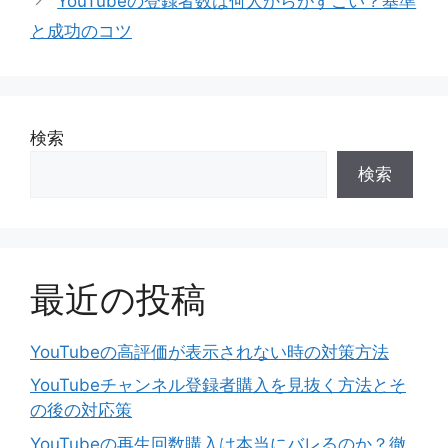
YouTubeの登録者数は何人からがすごい？基準
ー
と成功のコツ
検索
検索
最近の投稿
YouTubeの高評価が表示されない時の対策方法
YouTubeチャンネル登録者購入を見抜く方法とそ
の後の対応策
YouTubeの再生回数購入は本当にバレるのか？徹