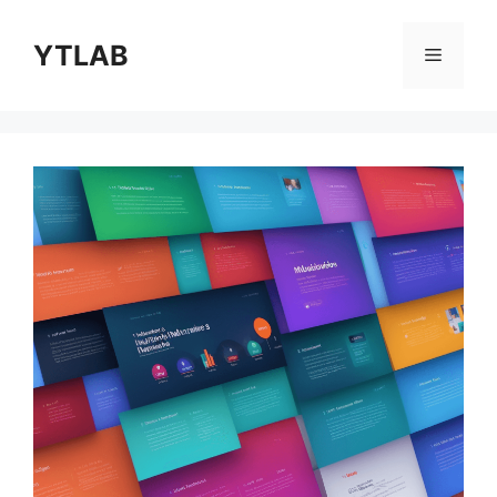
コ
ン
YTLAB
メ
テ
ン
ニ
ツ
へ
ス
ュ
キ
ッ
ー
プ