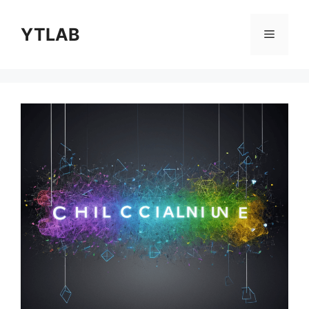
コ
ン
YTLAB
メ
テ
ン
ニ
ツ
へ
ス
ュ
キ
ッ
ー
プ