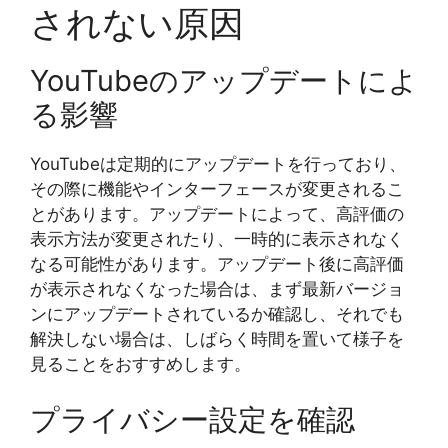
されない原因
YouTubeのアップデートによ
る影響
YouTubeは定期的にアップデートを行っており、
その際に機能やインターフェースが変更されるこ
とがあります。アップデートによって、高評価の
表示方法が変更されたり、一時的に表示されなく
なる可能性があります。アップデート後に高評価
が表示されなくなった場合は、まず最新バージョ
ンにアップデートされているか確認し、それでも
解決しない場合は、しばらく時間を置いて様子を
見ることをおすすめします。
プライバシー設定を確認