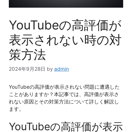
YouTubeの高評価が
表示されない時の対
策方法
2024年9月28日
by
admin
YouTubeの高評価が表示されない問題に遭遇した
ことがありますか？本記事では、高評価が表示さ
れない原因とその対策方法について詳しく解説し
ます。
YouTubeの高評価が表示