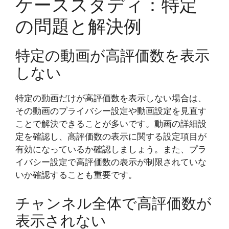
ケーススタディ：特定
の問題と解決例
特定の動画が高評価数を表示
しない
特定の動画だけが高評価数を表示しない場合は、
その動画のプライバシー設定や動画設定を見直す
ことで解決できることが多いです。動画の詳細設
定を確認し、高評価数の表示に関する設定項目が
有効になっているか確認しましょう。また、プラ
イバシー設定で高評価数の表示が制限されていな
いか確認することも重要です。
チャンネル全体で高評価数が
表示されない