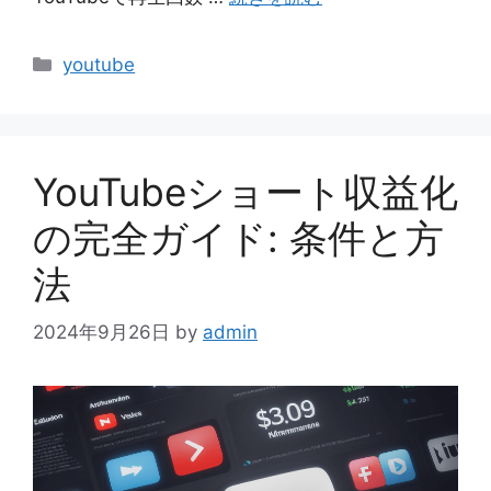
カ
youtube
テ
ゴ
リ
ー
YouTubeショート収益化
の完全ガイド: 条件と方
法
2024年9月26日
by
admin