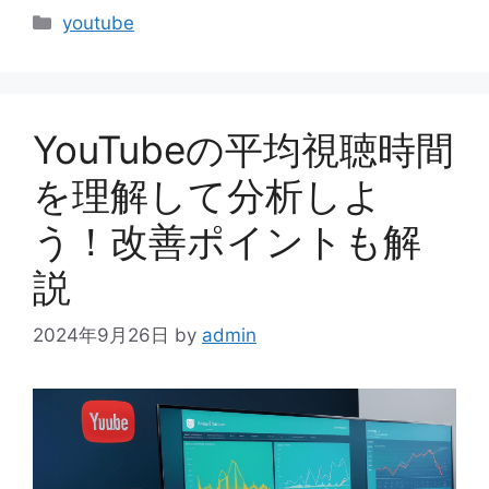
カ
youtube
テ
ゴ
リ
ー
YouTubeの平均視聴時間
を理解して分析しよ
う！改善ポイントも解
説
2024年9月26日
by
admin