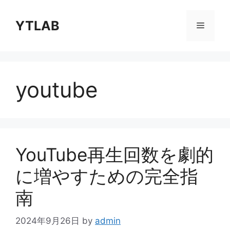
コ
ン
YTLAB
メ
テ
ン
ニ
ツ
へ
youtube
ス
ュ
キ
ッ
ー
プ
YouTube再生回数を劇的
に増やすための完全指
南
2024年9月26日
by
admin