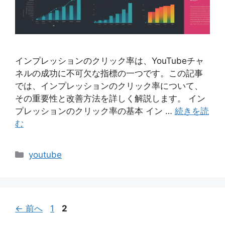
インプレッションのクリック率は、YouTubeチャ
ネルの成功に不可欠な指標の一つです。この記事
では、インプレッションのクリック率について、
その重要性と改善方法を詳しく解説します。 イン
プレッションのクリック率の基本 イン …
続きを読
む
カ
youtube
テ
ゴ
リ
ー
ペ
ペ
←
前へ
1
2
ー
ー